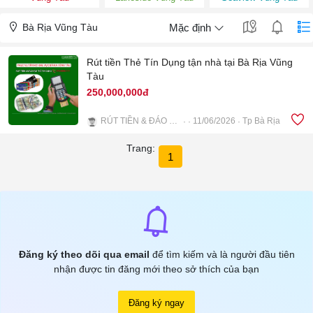
Bà Rịa Vũng Tàu
Mặc định
Rút tiền Thẻ Tín Dụng tận nhà tại Bà Rịa Vũng
Tàu
250,000,000đ
RÚT TIỀN & ĐÁO HẠN THẺ TÍN DỤNG BRVT
11/06/2026
Tp Bà Rịa
4
Trang:
1
Đăng ký theo dõi qua email
để tìm kiếm và là người đầu tiên
nhận được tin đăng mới theo sở thích của bạn
Đăng ký ngay