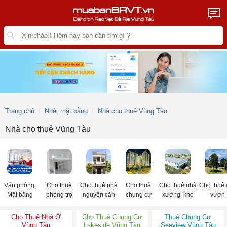
Trang chủ
Nhà, mặt bằng
Nhà cho thuê Vũng Tàu
Nhà cho thuê Vũng Tàu
Văn phòng,
Cho thuê
Cho thuê nhà
Cho thuê
Cho thuê nhà
Cho thuê 
Mặt bằng
phòng trọ
nguyên căn
chung cư
xưởng, kho
vườn
Cho Thuê Nhà Ở
Cho Thuê Chung Cư
Thuê Chung Cư
Vũng Tàu
Lakeside Vũng Tàu
Seaview Vũng Tàu