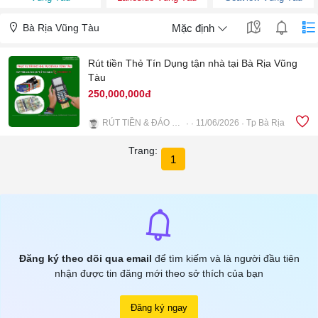
Bà Rịa Vũng Tàu
Mặc định
Rút tiền Thẻ Tín Dụng tận nhà tại Bà Rịa Vũng
Tàu
250,000,000đ
RÚT TIỀN & ĐÁO HẠN THẺ TÍN DỤNG BRVT
11/06/2026
Tp Bà Rịa
4
Trang:
1
Đăng ký theo dõi qua email
để tìm kiếm và là người đầu tiên
nhận được tin đăng mới theo sở thích của bạn
Đăng ký ngay