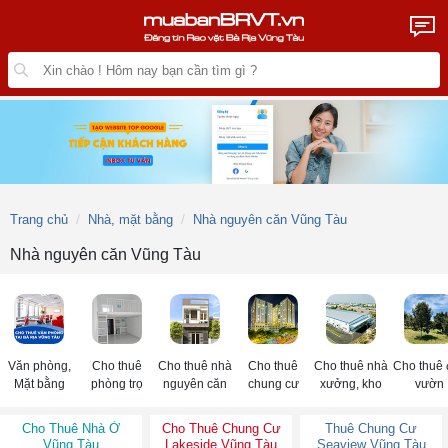
Trang chủ
Nhà, mặt bằng
Nhà nguyên căn Vũng Tàu
Nhà nguyên căn Vũng Tàu
Văn phòng,
Cho thuê
Cho thuê nhà
Cho thuê
Cho thuê nhà
Cho thuê 
Mặt bằng
phòng trọ
nguyên căn
chung cư
xưởng, kho
vườn
Cho Thuê Nhà Ở
Cho Thuê Chung Cư
Thuê Chung Cư
Vũng Tàu
Lakeside Vũng Tàu
Seaview Vũng Tàu