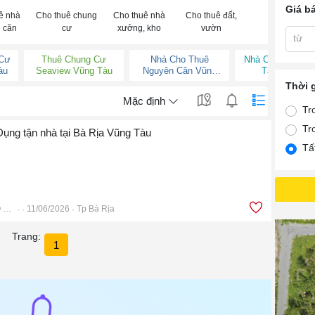
Giá b
ê nhà
Cho thuê chung
Cho thuê nhà
Cho thuê đất,
 căn
cư
xưởng, kho
vườn
từ
 Cư
Thuê Chung Cư
Nhà Cho Thuê
Nhà Cho Thuê V
àu
Seaview Vũng Tàu
Nguyên Căn Vũng
Tàu Giá Rẻ
Tàu
Thời 
Mặc định
Tr
Tr
 Dụng tận nhà tại Bà Rịa Vũng Tàu
Tấ
RÚT TIỀN & ĐÁO HẠN THẺ TÍN DỤNG BRVT
11/06/2026
Tp Bà Rịa
Trang:
1