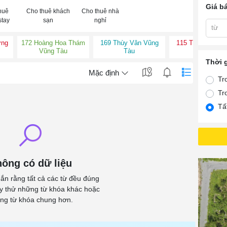
Giá b
huê
Cho thuê khách
Cho thuê nhà
tay
sạn
nghỉ
từ
ờng
172 Hoàng Hoa Thám
169 Thùy Vân Vũng
115 Thùy Vân V
Vũng Tàu
Tàu
Tàu
Thời 
Mặc định
Tr
Tr
Tấ
ông có dữ liệu
ắn rằng tất cả các từ đều đúng
ãy thử những từ khóa khác hoặc
ng từ khóa chung hơn.