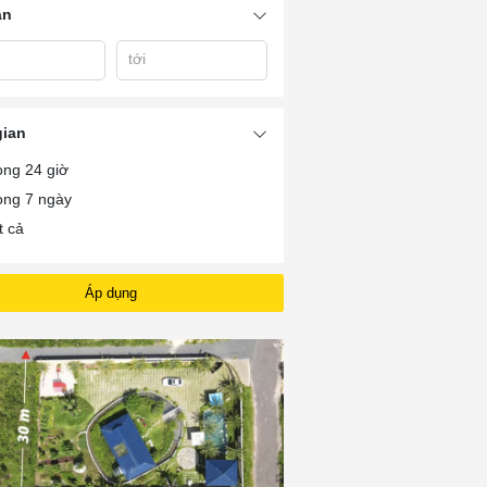
án
tới
ũng
Khách Sạn Vũng Tàu
Khách Sạn Vũng Tàu
Khách Sạn Ống 
Bãi Sau Thùy Vân
3 Sao
Vũng Tàu
gian
ong 24 giờ
ong 7 ngày
t cả
Áp dụng