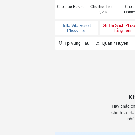
Cho thuê Resort
Cho thuê biệt
Cho t
thự, villa
Homes
Bella Vita Resort
28 Thi Sách Phư
Phuoc Hai
Thắng Tam
Tp Vũng Tàu
Quận / Huyện
Kh
Hãy chắc ch
chính tả. H
nhữ