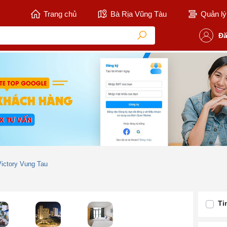
Trang chủ
Bà Rịa Vũng Tàu
Quản lý 
Đă
ictory Vung Tau
Ti