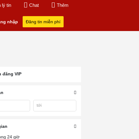
lý tin
Chat
Thêm
ng nhập
Đăng tin miễn phí
n đăng VIP
án
tới
ũng
Khách Sạn Vũng Tàu
Khách Sạn Vũng Tàu
Khách Sạn Ống 
Bãi Sau Thùy Vân
3 Sao
Vũng Tàu
gian
ong 24 giờ