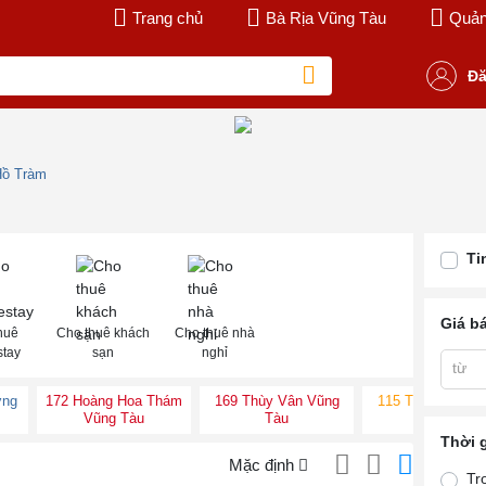
Trang chủ
Bà Rịa Vũng Tàu
Quản 
Đă
Hồ Tràm
Ti
Giá b
huê
Cho thuê khách
Cho thuê nhà
tay
sạn
nghỉ
từ
ờng
172 Hoàng Hoa Thám
169 Thùy Vân Vũng
115 Thùy Vân V
Vũng Tàu
Tàu
Tàu
Thời 
Mặc định
Tr