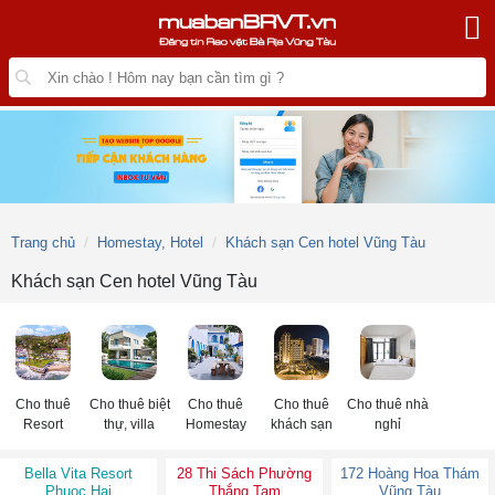
Trang chủ
Homestay, Hotel
Khách sạn Cen hotel Vũng Tàu
Khách sạn Cen hotel Vũng Tàu
Cho thuê
Cho thuê biệt
Cho thuê
Cho thuê
Cho thuê nhà
Resort
thự, villa
Homestay
khách sạn
nghỉ
Bella Vita Resort
28 Thi Sách Phường
172 Hoàng Hoa Thám
Phuoc Hai
Thắng Tam
Vũng Tàu