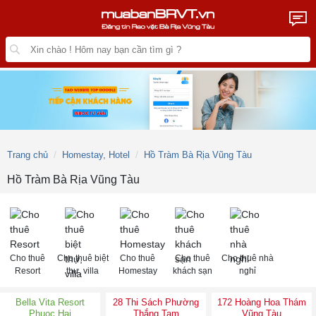
Trang chủ
Homestay, Hotel
Hồ Tràm Bà Rịa Vũng Tàu
Hồ Tràm Bà Rịa Vũng Tàu
Cho thuê
Cho thuê biệt
Cho thuê
Cho thuê
Cho thuê nhà
Resort
thự, villa
Homestay
khách sạn
nghỉ
Bella Vita Resort
28 Thi Sách Phường
172 Hoàng Hoa Thám
Phuoc Hai
Thắng Tam
Vũng Tàu