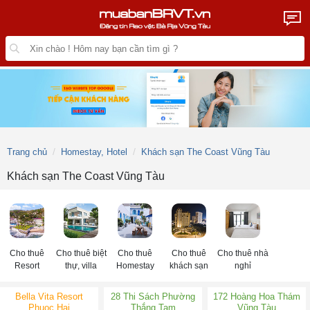
Trang chủ
Homestay, Hotel
Khách sạn The Coast Vũng Tàu
Khách sạn The Coast Vũng Tàu
Cho thuê
Cho thuê biệt
Cho thuê
Cho thuê
Cho thuê nhà
Resort
thự, villa
Homestay
khách sạn
nghỉ
Bella Vita Resort
28 Thi Sách Phường
172 Hoàng Hoa Thám
Phuoc Hai
Thắng Tam
Vũng Tàu