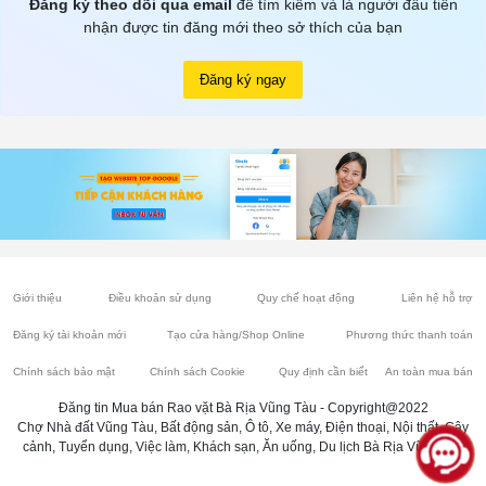
Đăng ký theo dõi qua email
để tìm kiếm và là người đầu tiên
nhận được tin đăng mới theo sở thích của bạn
Đăng ký ngay
Giới thiệu
Điều khoản sử dụng
Quy chế hoạt động
Liên hệ hỗ trợ
Đăng ký tài khoản mới
Tạo cửa hàng/Shop Online
Phương thức thanh toán
Chính sách bảo mật
Chính sách Cookie
Quy định cần biết
An toàn mua bán
Đăng tin Mua bán Rao vặt Bà Rịa Vũng Tàu - Copyright@2022
Chợ Nhà đất Vũng Tàu, Bất động sản, Ô tô, Xe máy, Điện thoại, Nội thất, Cây
cảnh, Tuyển dụng, Việc làm, Khách sạn, Ăn uống, Du lịch Bà Rịa Vũng Tàu