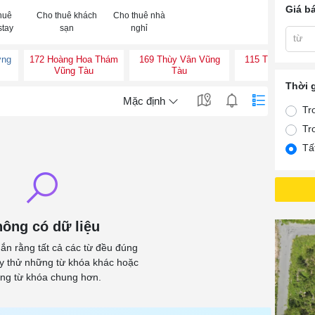
Giá b
huê
Cho thuê khách
Cho thuê nhà
tay
sạn
nghỉ
từ
ờng
172 Hoàng Hoa Thám
169 Thùy Vân Vũng
115 Thùy Vân V
Vũng Tàu
Tàu
Tàu
Thời 
Mặc định
Tr
Tr
Tấ
ông có dữ liệu
ắn rằng tất cả các từ đều đúng
ãy thử những từ khóa khác hoặc
ng từ khóa chung hơn.