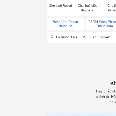
Cho thuê Resort
Cho thuê biệt
Cho t
thự, villa
Homes
Bella Vita Resort
28 Thi Sách Phư
Phuoc Hai
Thắng Tam
Tp Vũng Tàu
Quận / Huyện
Kh
Hãy chắc ch
chính tả. H
nhữ