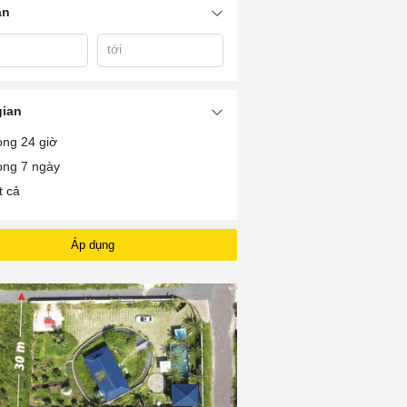
án
tới
ũng
Khách Sạn Vũng Tàu
Khách Sạn Vũng Tàu
Khách Sạn Ống 
Bãi Sau Thùy Vân
3 Sao
Vũng Tàu
gian
ong 24 giờ
ong 7 ngày
t cả
Áp dụng