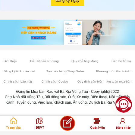
Đăng ký ngay
Giới thiệu
Điều khoản sử dụng
Quy chế hoạt động
Liên hệ hỗ trợ
Đăng ký tài khoản mới
Tạo cửa hàng/Shop Online
Phương thức thanh toán
Chính sách bảo mật
Chính sách Cookie
Quy định cần biết
An toàn mua bán
Đăng tin Mua bán Rao vặt Bà Rịa Vũng Tàu - Copyright@2022
Chợ Nhà đất Vũng Tàu, Bất động sản, Ô tô, Xe máy, Điện thoại, Nội thất, Cây
cảnh, Tuyển dụng, Việc làm, Khách sạn, Ăn uống, Du lịch Bà Rịa Vũng Tàu
Trang chủ
BRVT
Quản lý tin
Đăng nhập