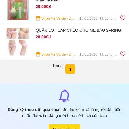
Nhật Kichilachi
29,000đ
Shop Mẹ Và Bé - Dịch Vụ Tắm Bé Bà Rịa
15/05/2026
H. Long Điền
5
QUẦN LÓT CẠP CHÉO CHO MẸ BẦU SPRING
29,000đ
Shop Mẹ Và Bé - Dịch Vụ Tắm Bé Bà Rịa
15/05/2026
H. Long Điền
4
Trang:
1
Đăng ký theo dõi qua email
để tìm kiếm và là người đầu tiên
nhận được tin đăng mới theo sở thích của bạn