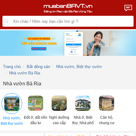
Trang chủ
Bất động sản
Nhà vườn, Biệt thự vườn
Nhà vườn Bà Rịa
Nhà vườn Bà Rịa
Đất ở, đất nền
Nghỉ dưỡng
Nhà ở, Biệt
Căn hộ,
Nhà vườn,
đầu tư
cao cấp
thự, Nhà phố
chung cư
Biệt thự vườn