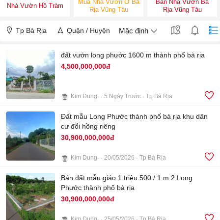
Mua Nhà Vườn Ở Bà
Bán Nhà Vườn Bà
Nhà Vườn Hồ Tràm
Rịa Vũng Tàu
Rịa Vũng Tàu
Tp Bà Rịa
Quận / Huyện
Mặc định
đất vườn long phước 1600 m thành phố bà rịa
4,500,000,000đ
Kim Dung
5 Ngày Trước
Tp Bà Rịa
1
Đất mẫu Long Phước thành phố bà rịa khu dân
cư đổi hồng riêng
30,900,000,000đ
Kim Dung
20/05/2026
Tp Bà Rịa
4
Bán đất mẫu giáo 1 triệu 500 / 1 m 2 Long
Phước thành phố bà rịa
30,900,000,000đ
Kim Dung
25/05/2026
Tp Bà Rịa