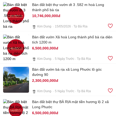
Bán đất biệt thự vườn dt 3 .582 m hoà Long
thành phố bà rịa
10,746,000,000đ
Kim Dung
15/05/2026
Tp Bà Rịa
3
Bán đất vườn Xã hoà Long thành phố bà rịa diện
tích 1200 m
6,500,000,000đ
Kim Dung
5 Ngày Trước
Tp Bà Rịa
3
Bán đất vườn bà rịa xã Long Phước lô góc
đường 90
2,300,000,000đ
Kim Dung
5 Ngày Trước
Tp Bà Rịa
3
Bán đất biệt thự BÀ RỊA mặt tiền hương lộ 2 xã
Long Phước
6,500,000,000đ