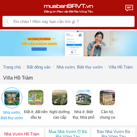
Trang chủ
Bất động sản
Nhà vườn, Biệt thự vườn
Villa Hồ Tràm
Villa Hồ Tràm
Đất ở, đất nền
Nghỉ dưỡng
Nhà ở, Biệt
Căn hộ,
Nhà vườn,
đầu tư
cao cấp
thự, Nhà phố
chung cư
Biệt thự vườn
Mua Nhà Vườn Ở Bà
Bán Nhà Vườn Bà
Nhà Vườn Hồ Tràm
Rịa Vũng Tàu
Rịa Vũng Tàu