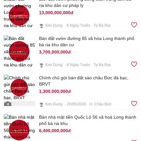
rịa khu dân cư pháp lý
13,000,000,000đ
Kim Dung
6 Ngày Trước
Tp Bà Rịa
Bán đất vườn đường 85 xã hòa Long thành phố
5
bà rịa khu dân cư
3,700,000,000đ
Kim Dung
6 Ngày Trước
Tp Bà Rịa
3
Chính chủ gửi bán đất sào châu Đức đá bạc,
BRVT
1,300,000,000đ
Kim Dung
20/05/2026
H. Châu Đức
4
Bán nhà mặt tiền Quốc Lộ 56 xã hoà Long thành
phố bà rịa khu
6,400,000,000đ