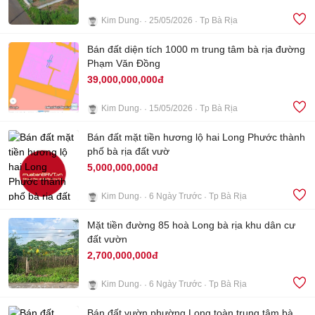
Kim Dung
25/05/2026
Tp Bà Rịa
4
Bán đất diện tích 1000 m trung tâm bà rịa đường
Phạm Văn Đồng
39,000,000,000đ
Kim Dung
15/05/2026
Tp Bà Rịa
4
Bán đất mặt tiền hương lộ hai Long Phước thành
phố bà rịa đất vườ
5,000,000,000đ
Kim Dung
6 Ngày Trước
Tp Bà Rịa
Mặt tiền đường 85 hoà Long bà rịa khu dân cư
2
đất vườn
2,700,000,000đ
Kim Dung
6 Ngày Trước
Tp Bà Rịa
5
Bán đất vườn phường Long toàn trung tâm bà