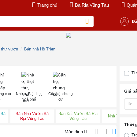
Trang chủ
Bà Rịa Vũng Tàu
Quản 
Đă
t thự vườn
Bán nhà Hồ Tràm
Ti
Giá b
ng cao
Nhà ở, Biệt thự,
Căn hộ, chung
p
Nhà phố
cư
từ
 Bà
Bán Nhà Vườn Bà
Bán Đất Vườn Bà Rịa
Nhà Vườn Bà R
Rịa Vũng Tàu
Vũng Tàu
Thời 
Mặc định
Tr