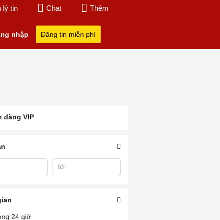
lý tin
Chat
Thêm
ng nhập
Đăng tin miễn phí
n đăng VIP
án
tới
Mua Ban Nha Dat Tp
Bán Nhà Vườn V
ịa
Bán Nhà Hồ Tràm
Ba Ria
Tàu
gian
ong 24 giờ