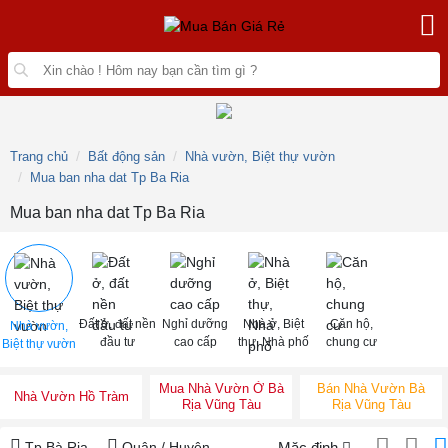
Trang chủ
Bất động sản
Nhà vườn, Biệt thự vườn
Mua ban nha dat Tp Ba Ria
Mua ban nha dat Tp Ba Ria
Đất ở, đất nền
Nghỉ dưỡng
Nhà ở, Biệt
Căn hộ,
Nhà vườn,
đầu tư
cao cấp
thự, Nhà phố
chung cư
Biệt thự vườn
Mua Nhà Vườn Ở Bà
Bán Nhà Vườn Bà
Nhà Vườn Hồ Tràm
Rịa Vũng Tàu
Rịa Vũng Tàu
Tp Bà Rịa
Quận / Huyện
Mặc định