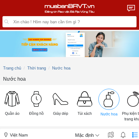
Trang chủ
Thời trang
Nước hoa
Nước hoa
Quần áo
Đồng hồ
Giày dép
Túi xách
Phụ kiện 
Nước hoa
trang kh
Việt Nam
Mặc định