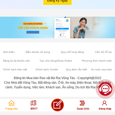
Đăng ký ngay
Giới thiệu
Điều khoản sử dụng
Quy chế hoạt động
Liên hệ hỗ trợ
Đăng ký tài khoản mới
Tạo cửa hàng/Shop Online
Phương thức thanh toán
Chính sách bảo mật
Chính sách Cookie
Quy định cần biết
An toàn mua bán
Đăng tin Mua bán Rao vặt Bà Rịa Vũng Tàu - Copyright@2022
Chợ Nhà đất Vũng Tàu, Bất động sản, Ô tô, Xe máy, Điện thoại, Nội thất, Cây
cảnh, Tuyển dụng, Việc làm, Khách sạn, Ăn uống, Du lịch Bà Rịa Vũng Tàu
Trang chủ
BRVT
Quản lý tin
Đăng nhập