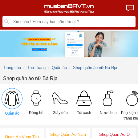
Trang chủ
Thời trang
Quần áo
Shop quần áo nữ Bà Rịa
Shop quần áo nữ Bà Rịa
Đồng hồ
Giày dép
Túi xách
Nước hoa
Phụ kiện 
Quần áo
trang kh
Shop Quần Áo Nam
Shop Quan Ao O
Quan Ao Vung Tau