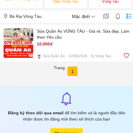
Đẹp Vũng Tàu
Vung Tau
Bà Rịa Vũng Tàu
Mặc định
Sửa Quần Áo VŨNG TÀU - Giá rẻ, Sửa đẹp, Làm
theo Yêu cầu
10,000đ
Sửa Quần Áo
02/06/2026
Tp Vũng Tàu
8
Trang:
1
Đăng ký theo dõi qua email
để tìm kiếm và là người đầu tiên
nhận được tin đăng mới theo sở thích của bạn