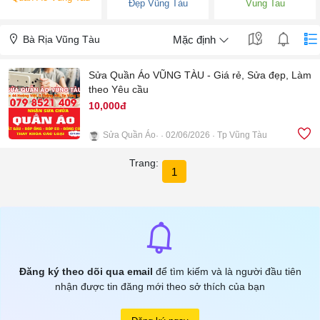
Đẹp Vũng Tàu
Vung Tau
Bà Rịa Vũng Tàu
Mặc định
Sửa Quần Áo VŨNG TÀU - Giá rẻ, Sửa đẹp, Làm
theo Yêu cầu
10,000đ
Sửa Quần Áo
02/06/2026
Tp Vũng Tàu
8
Trang:
1
Đăng ký theo dõi qua email
để tìm kiếm và là người đầu tiên
nhận được tin đăng mới theo sở thích của bạn