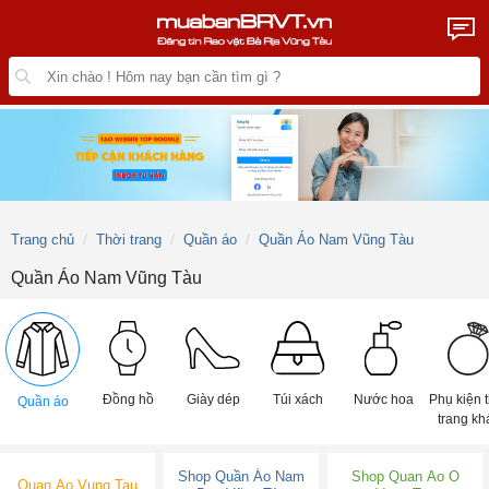
Trang chủ
Thời trang
Quần áo
Quần Áo Nam Vũng Tàu
Quần Áo Nam Vũng Tàu
Đồng hồ
Giày dép
Túi xách
Nước hoa
Phụ kiện 
Quần áo
trang kh
Shop Quần Áo Nam
Shop Quan Ao O
Quan Ao Vung Tau