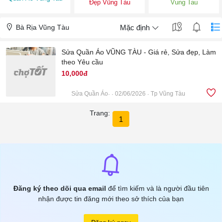
Đẹp Vũng Tàu
Vung Tau
Bà Rịa Vũng Tàu
Mặc định
Sửa Quần Áo VŨNG TÀU - Giá rẻ, Sửa đẹp, Làm
theo Yêu cầu
10,000đ
Sửa Quần Áo
02/06/2026
Tp Vũng Tàu
8
Trang:
1
Đăng ký theo dõi qua email
để tìm kiếm và là người đầu tiên
nhận được tin đăng mới theo sở thích của bạn