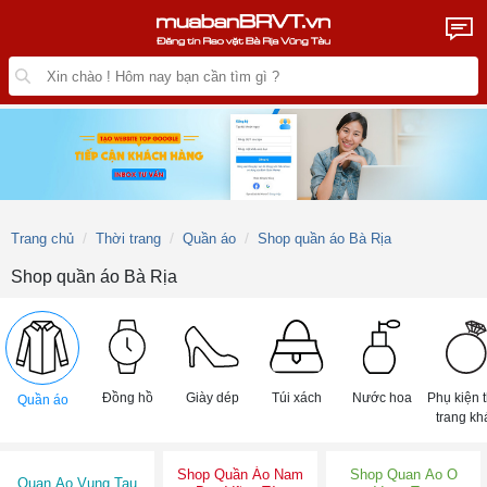
Trang chủ
Thời trang
Quần áo
Shop quần áo Bà Rịa
Shop quần áo Bà Rịa
Đồng hồ
Giày dép
Túi xách
Nước hoa
Phụ kiện 
Quần áo
trang kh
Shop Quần Áo Nam
Shop Quan Ao O
Quan Ao Vung Tau