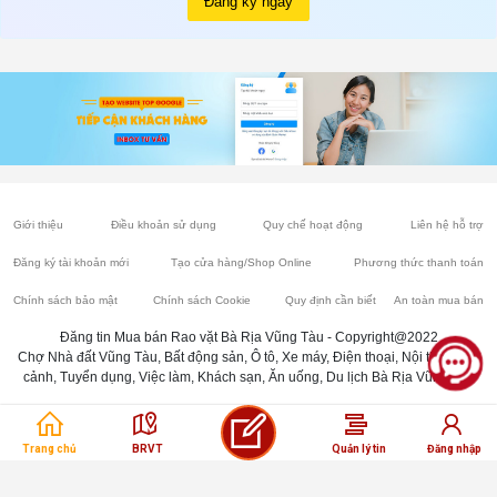
Đăng ký ngay
Giới thiệu
Điều khoản sử dụng
Quy chế hoạt động
Liên hệ hỗ trợ
Đăng ký tài khoản mới
Tạo cửa hàng/Shop Online
Phương thức thanh toán
Chính sách bảo mật
Chính sách Cookie
Quy định cần biết
An toàn mua bán
Đăng tin Mua bán Rao vặt Bà Rịa Vũng Tàu - Copyright@2022
Chợ Nhà đất Vũng Tàu, Bất động sản, Ô tô, Xe máy, Điện thoại, Nội thất, Cây
cảnh, Tuyển dụng, Việc làm, Khách sạn, Ăn uống, Du lịch Bà Rịa Vũng Tàu
Trang chủ
BRVT
Quản lý tin
Đăng nhập