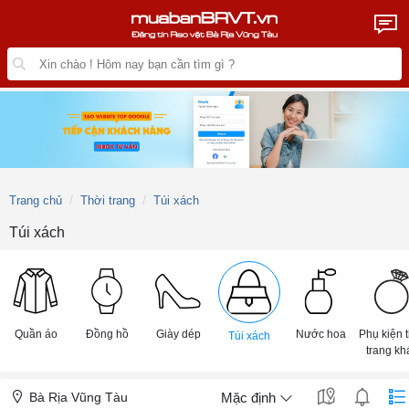
Trang chủ
Thời trang
Túi xách
Túi xách
Quần áo
Đồng hồ
Giày dép
Nước hoa
Phụ kiện 
Túi xách
trang kh
Bà Rịa Vũng Tàu
Mặc định