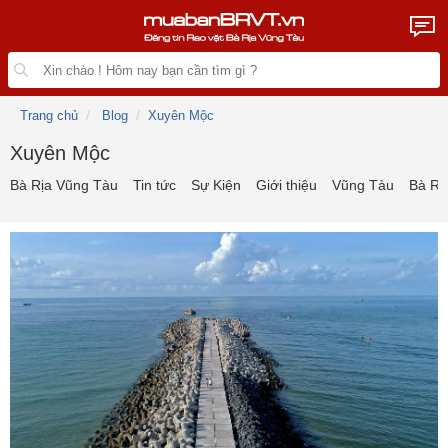
Trang chủ
Blog
Xuyên Mộc
Xuyên Mộc
Bà Rịa Vũng Tàu
Tin tức
Sự Kiện
Giới thiệu
Vũng Tàu
Bà Rị