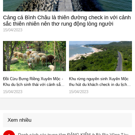
Cảng cá Bình Châu là thiên đường check in với cảnh
sắc thiên nhiên nên thơ rung động lòng người
15/04/2023
Đồi Cừu Bưng Riềng Xuyên Mộc -
Khu rừng nguyên sinh Xuyên Mộc
Khu du lịch sinh thái với cảnh sắc
thu hút du khách check in du lịch
thiên nhiên hoang sơ
Bà Rịa Vũng Tàu
15/04/2023
15/04/2023
Xem nhiều
Danh sách các trung tâm ĐĂNG KIỂM ở Bà Rịa Vũng Tàu