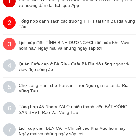
1
và hướng dẫn đặt lịch qua App
Tổng hợp danh sách các trường THPT tại tỉnh Bà Rịa Vũng
2
Tàu
Lịch cúp điện TỈNH BÌNH DƯƠNG⭐️Chi tiết các Khu Vực
3
hôm nay, Ngày mai và những ngày sắp tới
Quán Cafe đẹp ở Bà Rịa - Cafe Bà Rịa đồ uống ngon và
4
view đẹp sống ảo
Chợ Long Hải - chợ Hải sản Tươi Ngon giá rẻ tại Bà Rịa
5
Vũng Tàu
Tổng hợp 45 Nhóm ZALO nhiều thành viên BẤT ĐỘNG
6
SẢN BRVT, Rao Vặt Vũng Tàu
Lịch cúp điện BẾN CÁT⭐️Chi tiết các Khu Vực hôm nay,
7
Ngày mai và những ngày sắp tới