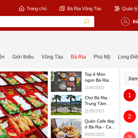
Trang chủ
Bà Rịa Vũng Tàu
Quản lý 
Đă
ện
Giới thiệu
Vũng Tàu
Bà Rịa
Phú Mỹ
Long Đi
Top 6 Món
Xem
ngon Bà Rịa
bạn Không Thể
11/05/2023
Bỏ Qua đi tới
1
Thành phố Bà
Chợ Bà Rịa -
Rịa
Trung Tâm
Thương Mại,
11/05/2023
Chợ Đầu Mối
2
lớn nhất của
Quán Cafe đẹp
tỉnh Bà Rịa
ở Bà Rịa - Cafe
Vũng Tàu
Bà Rịa đồ uống
09/05/2023
3