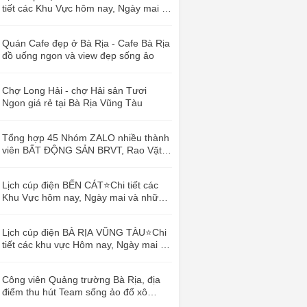
tiết các Khu Vực hôm nay, Ngày mai và
những ngày sắp tới
Quán Cafe đẹp ở Bà Rịa - Cafe Bà Rịa
đồ uống ngon và view đẹp sống ảo
Chợ Long Hải - chợ Hải sản Tươi
Ngon giá rẻ tại Bà Rịa Vũng Tàu
Tổng hợp 45 Nhóm ZALO nhiều thành
viên BẤT ĐỘNG SẢN BRVT, Rao Vặt
Vũng Tàu
Lịch cúp điện BẾN CÁT⭐️Chi tiết các
Khu Vực hôm nay, Ngày mai và những
ngày sắp tới
Lịch cúp điện BÀ RỊA VŨNG TÀU⭐️Chi
tiết các khu vực Hôm nay, Ngày mai và
những ngày sắp tới
Công viên Quảng trường Bà Rịa, địa
điểm thu hút Team sống ảo đổ xô
Check-in