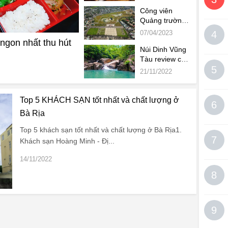
ngon và view
đẹp sống ảo
Công viên
Quảng trường
Bà Rịa, địa
07/04/2023
4
điểm thu hút
ngon nhất thu hút
Team sống ảo
Núi Dinh Vũng
đổ xô Check-in
Tàu review chi
5
tiết nhất
21/11/2022
Top 5 KHÁCH SẠN tốt nhất và chất lượng ở
6
Bà Rịa
Top 5 khách sạn tốt nhất và chất lượng ở Bà Rịa1.
7
Khách sạn Hoàng Minh - Đị...
14/11/2022
8
9