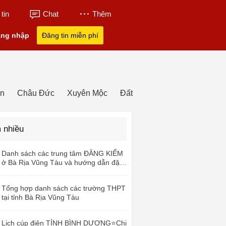
tin
Chat
Thêm
ng nhập
Đăng tin miễn phí
ền
Châu Đức
Xuyên Mộc
Đất Đỏ
Côn Đảo
 nhiều
Danh sách các trung tâm ĐĂNG KIỂM
ở Bà Rịa Vũng Tàu và hướng dẫn đặt
lịch qua App
Tổng hợp danh sách các trường THPT
tại tỉnh Bà Rịa Vũng Tàu
Lịch cúp điện TỈNH BÌNH DƯƠNG⭐️Chi