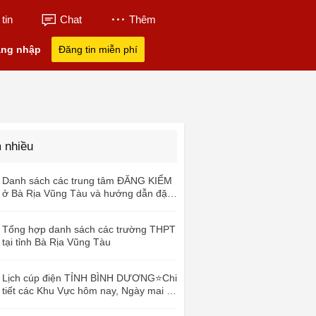
tin
Chat
Thêm
ng nhập
Đăng tin miễn phí
 nhiều
Danh sách các trung tâm ĐĂNG KIỂM
ở Bà Rịa Vũng Tàu và hướng dẫn đặt
lịch qua App
Tổng hợp danh sách các trường THPT
tại tỉnh Bà Rịa Vũng Tàu
Lịch cúp điện TỈNH BÌNH DƯƠNG⭐️Chi
tiết các Khu Vực hôm nay, Ngày mai và
những ngày sắp tới