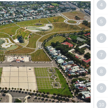
4
5
6
7
8
9
10