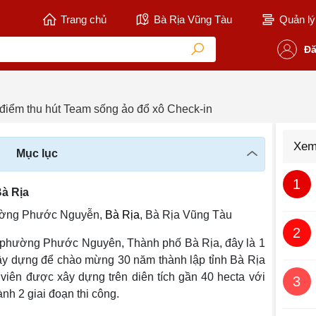
Trang chủ
Bà Rịa Vũng Tàu
Quản lý 
Đă
điểm thu hút Team sống ảo đổ xô Check-in
Xem
Mục lục
1
Bà Rịa
hường Phước Nguyễn,
Bà Rịa
, Bà Rịa Vũng Tàu
2
n phường Phước Nguyên, Thành phố Bà Rịa, đây là 1
 xây dựng để chào mừng 30 năm thành lập tỉnh Bà Rịa
viên được xây dựng trên diên tích gần 40 hecta với
3
nh 2 giai đoạn thi công.