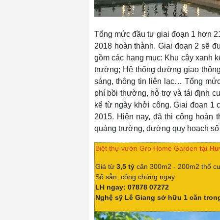
Tổng mức đầu tư giai đoạn 1 hơn 218
2018 hoàn thành. Giai đoạn 2 sẽ đư
gồm các hạng mục: Khu cây xanh kế
trường; Hệ thống đường giao thông 
sáng, thông tin liên lạc… Tổng mức
phí bồi thường, hỗ trợ và tái định 
kể từ ngày khởi công. Giai đoạn 1
2015. Hiện nay, đã thi công hoàn 
quảng trường, đường quy hoạch số
Biệt thự vườn
Gro Home Garden
tại H
Giá từ
3,5 tỷ
căn 300m2 - 200m2 thổ c
Sổ sẵn, công chứng ngay
LH ngay: 07878 07272
Nghệ sỹ Lê Giang sở hữu 1 căn tron