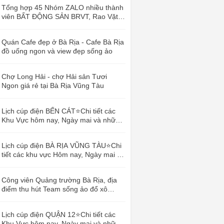
Tổng hợp 45 Nhóm ZALO nhiều thành
viên BẤT ĐỘNG SẢN BRVT, Rao Vặt
Vũng Tàu
Quán Cafe đẹp ở Bà Rịa - Cafe Bà Rịa
đồ uống ngon và view đẹp sống ảo
Chợ Long Hải - chợ Hải sản Tươi
Ngon giá rẻ tại Bà Rịa Vũng Tàu
Lịch cúp điện BẾN CÁT⭐️Chi tiết các
Khu Vực hôm nay, Ngày mai và những
ngày sắp tới
Lịch cúp điện BÀ RỊA VŨNG TÀU⭐️Chi
tiết các khu vực Hôm nay, Ngày mai và
những ngày sắp tới
Công viên Quảng trường Bà Rịa, địa
điểm thu hút Team sống ảo đổ xô
Check-in
Lịch cúp điện QUẬN 12⭐️Chi tiết các
Khu Vực hôm nay, Ngày mai và những