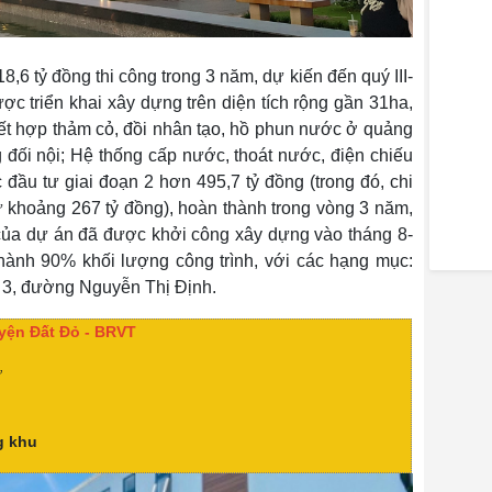
,6 tỷ đồng thi công trong 3 năm, dự kiến đến quý III-
ợc triển khai xây dựng trên diện tích rộng gần 31ha,
t hợp thảm cỏ, đồi nhân tạo, hồ phun nước ở quảng
đối nội; Hệ thống cấp nước, thoát nước, điện chiếu
 đầu tư giai đoạn 2 hơn 495,7 tỷ đồng (trong đó, chi
cư khoảng 267 tỷ đồng), hoàn thành trong vòng 3 năm,
 của dự án đã được khởi công xây dựng vào tháng 8-
thành 90% khối lượng công trình, với các hạng mục:
 3, đường Nguyễn Thị Định.
uyện Đất Đỏ - BRVT
ư
g khu