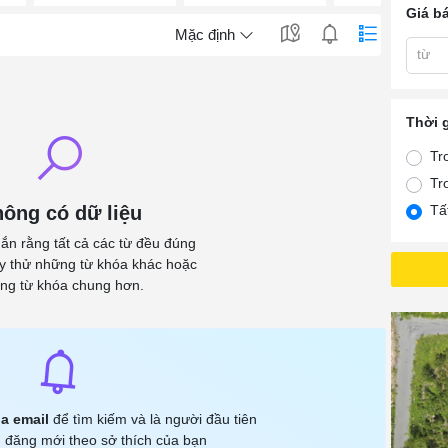
Giá b
Mặc định
từ
Thời 
Tr
Tr
ông có dữ liệu
Tấ
ắn rằng tất cả các từ đều đúng
ãy thử những từ khóa khác hoặc
ng từ khóa chung hơn.
a email
để tìm kiếm và là người đầu tiên
 đăng mới theo sở thích của bạn