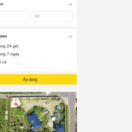
án
tới
gian
ong 24 giờ
ong 7 ngày
t cả
Áp dụng