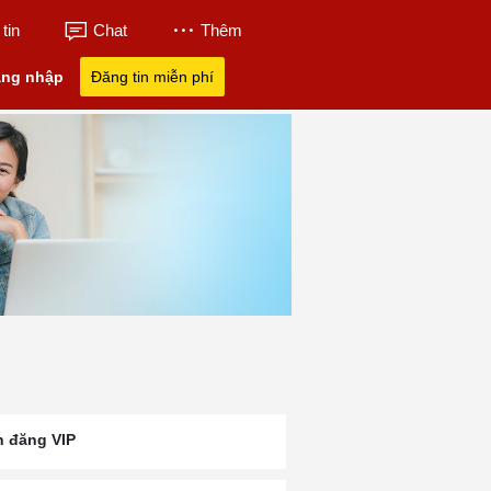
tin
Chat
Thêm
ng nhập
Đăng tin miễn phí
n đăng VIP
Quán Bánh Khọt 14
Quán Bánh Khọt Ngon
Ăn Bánh Khọt Ở 
Tau
Vũng Tàu
Nhất Vũng Tàu
Tàu