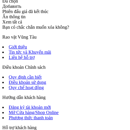
Đã chọn
Добавить
Phiên đấu giá đã kết thúc
Ẩn thông tin
Xem tất cả
Bạn có chắc chắn muốn xóa không?
Rao vặt Vũng Tàu
Giới thiệu
Tin tức và Khuyến mãi
Liên hệ hỗ trợ
Điều khoản Chính sách
Quy định cần biết
Điều khoản sử dụng
Quy chế hoạt động
Hướng dẫn khách hàng
Đăng ký tài khoản mới
Mở Cửa hàng/Shop Online
Phương thức thanh toán
Hỗ trợ khách hàng