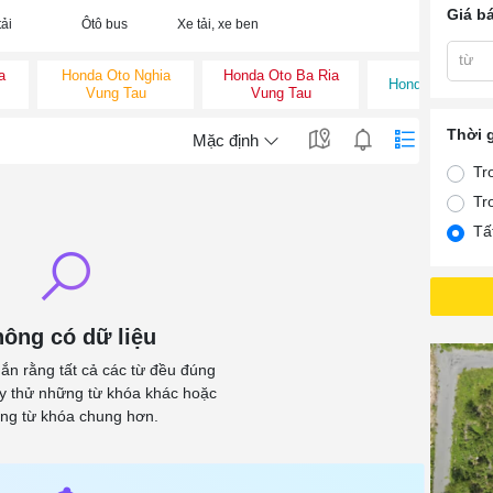
Giá b
ải
Ôtô bus
Xe tải, xe ben
từ
a
Honda Oto Nghia
Honda Oto Ba Ria
Honda Oto Ba R
Vung Tau
Vung Tau
Thời 
Mặc định
Tr
Tr
Tấ
ông có dữ liệu
ắn rằng tất cả các từ đều đúng
ãy thử những từ khóa khác hoặc
ng từ khóa chung hơn.