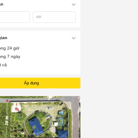
án
tới
Honda Ba Ria Vung
Xe Oto KIA Spor
ia
Xe Ô Tô KIA Rio
Tau
2024
gian
ong 24 giờ
ong 7 ngày
t cả
Áp dụng