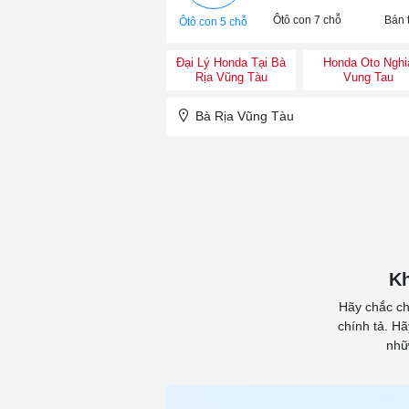
Ôtô con 7 chỗ
Bán t
Ôtô con 5 chỗ
Đại Lý Honda Tại Bà
Honda Oto Nghi
Rịa Vũng Tàu
Vung Tau
Bà Rịa Vũng Tàu
Kh
Hãy chắc ch
chính tả. H
nhữ