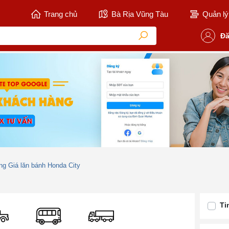
Trang chủ
Bà Rịa Vũng Tàu
Quản lý 
Đă
ng Giá lăn bánh Honda City
Ti