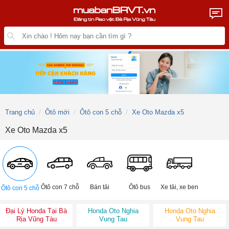
Trang chủ
Ôtô mới
Ôtô con 5 chỗ
Xe Oto Mazda x5
Xe Oto Mazda x5
Ôtô con 7 chỗ
Bán tải
Ôtô bus
Xe tải, xe ben
Ôtô con 5 chỗ
Đại Lý Honda Tại Bà
Honda Oto Nghia
Honda Oto Nghia
Rịa Vũng Tàu
Vung Tau
Vung Tau