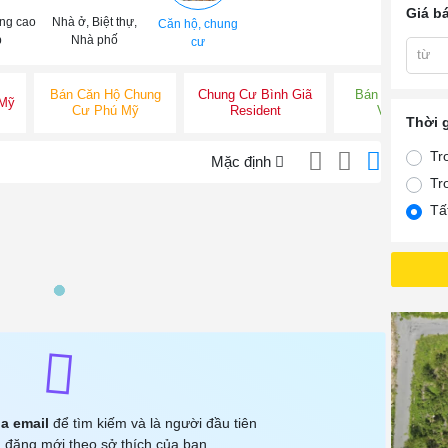
Giá b
ng cao
Nhà ở, Biệt thự,
Căn hộ, chung
p
Nhà phố
cư
từ
Bán Căn Hộ Chung
Chung Cư Bình Giã
Bán Chung Cư
 Mỹ
Cư Phú Mỹ
Resident
Vũng Tàu
Thời 
Tr
Mặc định
Tr
Tấ
a email
để tìm kiếm và là người đầu tiên
 đăng mới theo sở thích của bạn