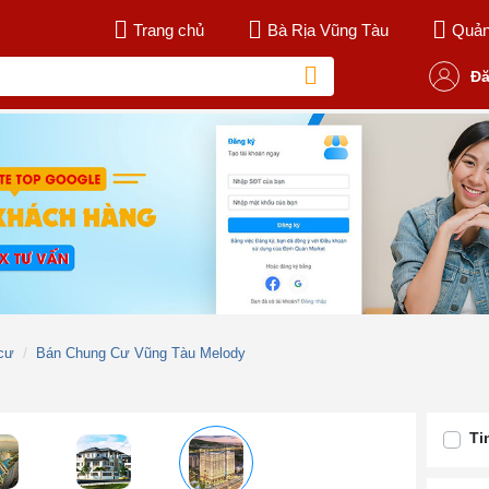
Trang chủ
Bà Rịa Vũng Tàu
Quản 
Đă
cư
Bán Chung Cư Vũng Tàu Melody
Ti