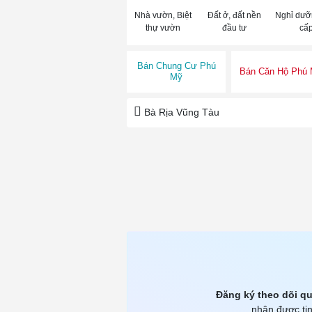
Nhà vườn, Biệt
Đất ở, đất nền
Nghỉ dưỡ
thự vườn
đầu tư
cấ
Bán Chung Cư Phú
Bán Căn Hộ Phú
Mỹ
Bà Rịa Vũng Tàu
Đăng ký theo dõi qu
nhận được tin