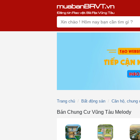
Trang chủ
Bất động sản
Căn hộ, chung 
Bán Chung Cư Vũng Tàu Melody