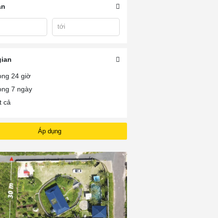
án
tới
 Ở
Mua Chung Cư Bình
Mua Chung Cư Vũng
Mua Căn Hộ Ch
An Vũng Tàu
Tàu Plaza
Cư Vũng Tàu
gian
ong 24 giờ
ong 7 ngày
t cả
Áp dụng