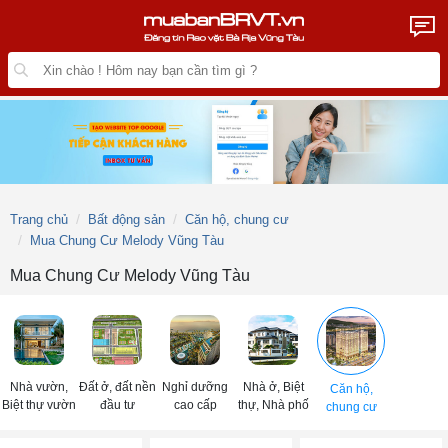
Trang chủ
Bất động sản
Căn hộ, chung cư
Mua Chung Cư Melody Vũng Tàu
Mua Chung Cư Melody Vũng Tàu
Nhà vườn,
Đất ở, đất nền
Nghỉ dưỡng
Nhà ở, Biệt
Căn hộ,
Biệt thự vườn
đầu tư
cao cấp
thự, Nhà phố
chung cư