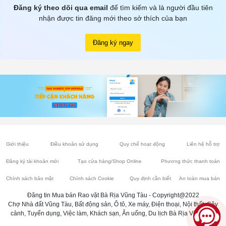
Đăng ký theo dõi qua email
để tìm kiếm và là người đầu tiên
nhận được tin đăng mới theo sở thích của bạn
Đăng ký ngay
Giới thiệu
Điều khoản sử dụng
Quy chế hoạt động
Liên hệ hỗ trợ
Đăng ký tài khoản mới
Tạo cửa hàng/Shop Online
Phương thức thanh toán
Chính sách bảo mật
Chính sách Cookie
Quy định cần biết
An toàn mua bán
Đăng tin Mua bán Rao vặt Bà Rịa Vũng Tàu - Copyright@2022
Chợ Nhà đất Vũng Tàu, Bất động sản, Ô tô, Xe máy, Điện thoại, Nội thất, Cây
cảnh, Tuyển dụng, Việc làm, Khách sạn, Ăn uống, Du lịch Bà Rịa Vũng Tàu