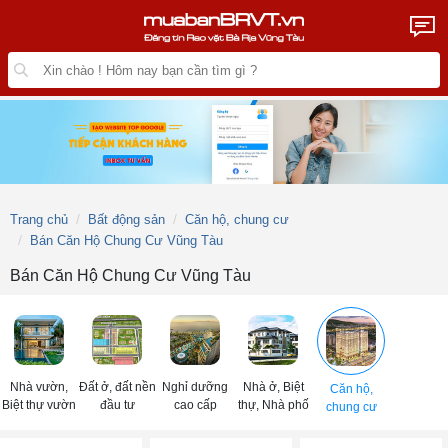
Trang chủ
Bất động sản
Căn hộ, chung cư
Bán Căn Hộ Chung Cư Vũng Tàu
Bán Căn Hộ Chung Cư Vũng Tàu
Nhà vườn,
Đất ở, đất nền
Nghỉ dưỡng
Nhà ở, Biệt
Căn hộ,
Biệt thự vườn
đầu tư
cao cấp
thự, Nhà phố
chung cư