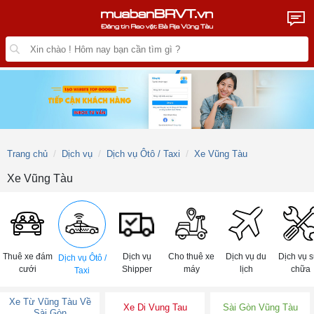
Trang chủ
Dịch vụ
Dịch vụ Ôtô / Taxi
Xe Vũng Tàu
Xe Vũng Tàu
Thuê xe đám
Dịch vụ
Cho thuê xe
Dịch vụ du
Dịch vụ 
Dịch vụ Ôtô /
cưới
Shipper
máy
lịch
chữa
Taxi
Xe Từ Vũng Tàu Về
Xe Di Vung Tau
Sài Gòn Vũng Tàu
Sài Gòn