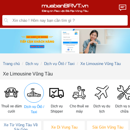
Trang chủ
Dịch vụ
Dịch vụ Ôtô / Taxi
Xe Limousine Vũng Tàu
Xe Limousine Vũng Tàu
Thuê xe đám
Dịch vụ
Cho thuê xe
Dịch vụ du
Dịch vụ 
Dịch vụ Ôtô /
cưới
Shipper
máy
lịch
chữa
Taxi
Xe Từ Vũng Tàu Về
Xe Di Vung Tau
Sài Gòn Vũng Tàu
Sài Gòn