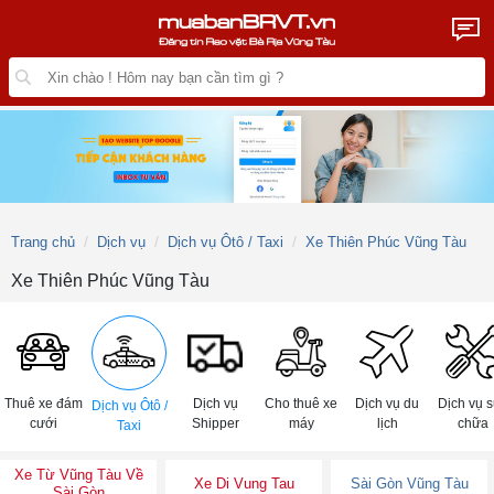
Trang chủ
Dịch vụ
Dịch vụ Ôtô / Taxi
Xe Thiên Phúc Vũng Tàu
Xe Thiên Phúc Vũng Tàu
Thuê xe đám
Dịch vụ
Cho thuê xe
Dịch vụ du
Dịch vụ 
Dịch vụ Ôtô /
cưới
Shipper
máy
lịch
chữa
Taxi
Xe Từ Vũng Tàu Về
Xe Di Vung Tau
Sài Gòn Vũng Tàu
Sài Gòn