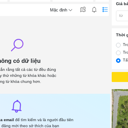
Giá b
Mặc định
từ
Thời 
Tr
Tr
ông có dữ liệu
Tấ
ắn rằng tất cả các từ đều đúng
ãy thử những từ khóa khác hoặc
ng từ khóa chung hơn.
a email
để tìm kiếm và là người đầu tiên
 đăng mới theo sở thích của bạn