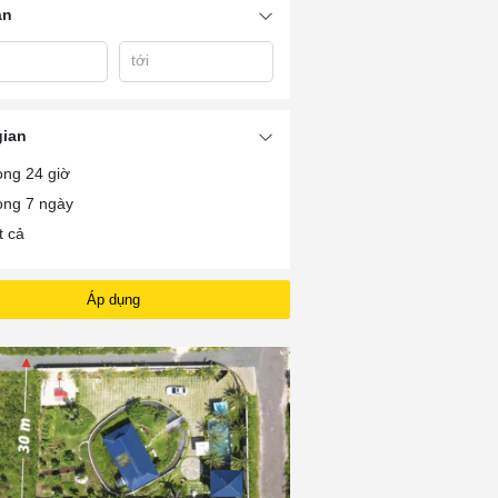
án
tới
gian
ong 24 giờ
ong 7 ngày
t cả
Áp dụng