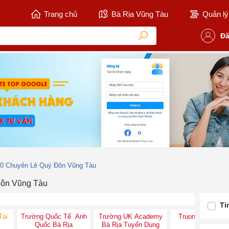
Trang chủ
Bà Rịa Vũng Tàu
Quản lý 
Đă
10 Chuyên Lê Quý Đôn Vũng Tàu
Đôn Vũng Tàu
Ti
Tại
Trường Quốc Tế Anh
Trường UK Academy
Truong Quoc Te
Quốc Bà Rịa
Bà Rịa Tuyển Dụng
Ria