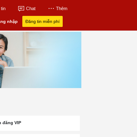
tin
Chat
Thêm
ng nhập
Đăng tin miễn phí
n đăng VIP
 Ba
Trường Quốc Tế UKA
UK Academy Bà 
Học Phí UKA Bà Rịa
Bà Rịa
Học Phí