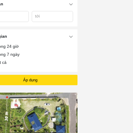
án
tới
gian
ong 24 giờ
ong 7 ngày
t cả
Áp dụng