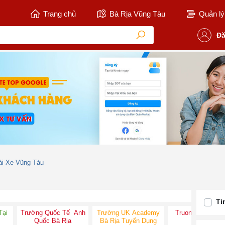
Trang chủ
Bà Rịa Vũng Tàu
Quản lý 
Đă
ái Xe Vũng Tàu
Ti
Tại
Trường Quốc Tế Anh
Trường UK Academy
Truong Quoc Te
Quốc Bà Rịa
Bà Rịa Tuyển Dụng
Ria