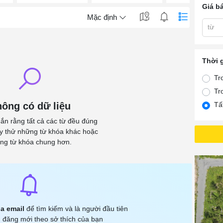
Giá b
Mặc định
từ
Thời 
Tr
Tr
ông có dữ liệu
Tấ
ắn rằng tất cả các từ đều đúng
ãy thử những từ khóa khác hoặc
ng từ khóa chung hơn.
a email
để tìm kiếm và là người đầu tiên
 đăng mới theo sở thích của bạn