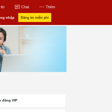
tin
Chat
Thêm
ng nhập
Đăng tin miễn phí
n đăng VIP
 Ba
Trường Quốc Tế UKA
UK Academy Bà 
Học Phí UKA Bà Rịa
Bà Rịa
Học Phí