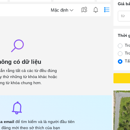
Giá b
Mặc định
từ
Thời 
Tr
Tr
ông có dữ liệu
Tấ
ắn rằng tất cả các từ đều đúng
ãy thử những từ khóa khác hoặc
ng từ khóa chung hơn.
a email
để tìm kiếm và là người đầu tiên
 đăng mới theo sở thích của bạn