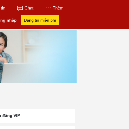
tin
Chat
Thêm
ng nhập
Đăng tin miễn phí
n đăng VIP
 Ba
Trường Quốc Tế UKA
UK Academy Bà 
Học Phí UKA Bà Rịa
Bà Rịa
Học Phí