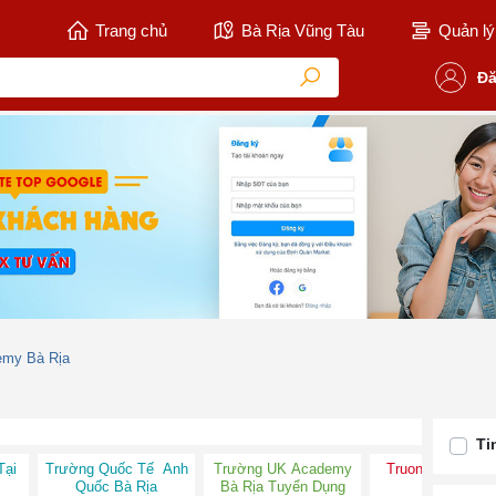
Trang chủ
Bà Rịa Vũng Tàu
Quản lý 
Đă
emy Bà Rịa
Ti
Tại
Trường Quốc Tế Anh
Trường UK Academy
Truong Quoc Te
Quốc Bà Rịa
Bà Rịa Tuyển Dụng
Ria