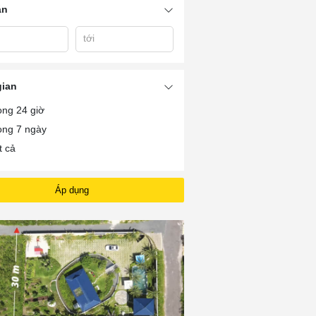
án
tới
gian
ong 24 giờ
ong 7 ngày
t cả
Áp dụng