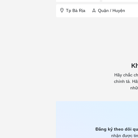
Tp Bà Rịa
Quận / Huyện
Kh
Hãy chắc ch
chính tả. H
nhữ
Đăng ký theo dõi qu
nhận được tin