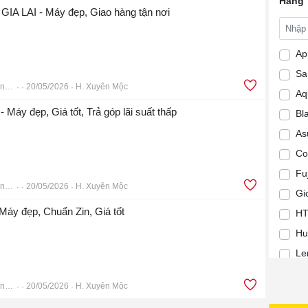
Hãng
 GIA LAI - Máy đẹp, Giao hàng tận nơi
Ap
Sa
Điện Thoại Di Động TÂN THẾ GIỚI
20/05/2026
H. Xuyên Mộc
Aq
- Máy đẹp, Giá tốt, Trả góp lãi suất thấp
Bl
As
Co
Fuj
Điện Thoại Di Động TÂN THẾ GIỚI
20/05/2026
H. Xuyên Mộc
Gi
Máy đẹp, Chuẩn Zin, Giá tốt
H
Hu
Le
L
Điện Thoại Di Động TÂN THẾ GIỚI
20/05/2026
H. Xuyên Mộc
Ma