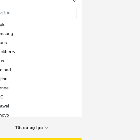
ple
msung
uos
ackberry
us
olpad
itsu
onee
TC
awei
novo
G
Tất cả bộ lọc
sstel