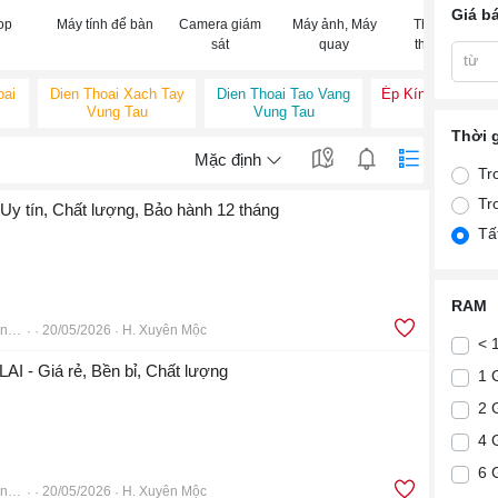
Giá b
op
Máy tính để bàn
Camera giám
Máy ảnh, Máy
Thiết bị đeo
sát
quay
thông minh
từ
oai
Dien Thoai Xach Tay
Dien Thoai Tao Vang
Ép Kính Iphone V
Vung Tau
Vung Tau
Tàu
Thời 
Mặc định
Tr
Tr
Uy tín, Chất lượng, Bảo hành 12 tháng
Tấ
RAM
Điện Thoại Di Động TÂN THẾ GIỚI
20/05/2026
H. Xuyên Mộc
< 
AI - Giá rẻ, Bền bỉ, Chất lượng
1 
2 
4 
6 
Điện Thoại Di Động TÂN THẾ GIỚI
20/05/2026
H. Xuyên Mộc