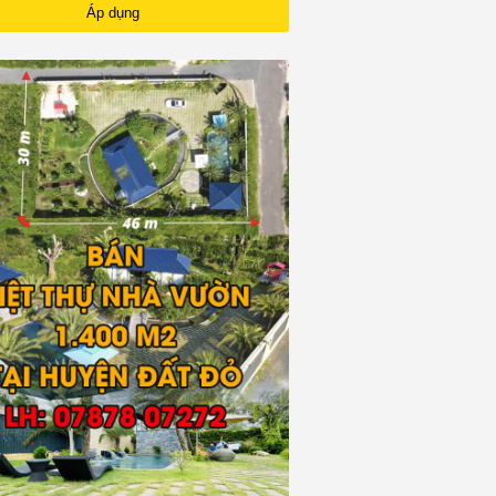
izu
Áp dụng
kia phổ thông
kia thông minh
ePlus
po
lips
alme
zer
arp
ny
rtu
mart
ko
aomi
ng khác