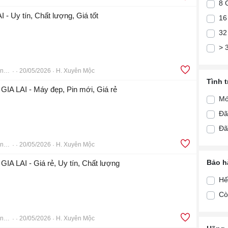
8 
 - Uy tín, Chất lượng, Giá tốt
16
32
> 
Điện Thoại Di Động TÂN THẾ GIỚI
20/05/2026
H. Xuyên Mộc
Tình 
 GIA LAI - Máy đẹp, Pin mới, Giá rẻ
Mớ
Đã
Đã
Điện Thoại Di Động TÂN THẾ GIỚI
20/05/2026
H. Xuyên Mộc
Bảo h
GIA LAI - Giá rẻ, Uy tín, Chất lượng
Hế
Cò
Điện Thoại Di Động TÂN THẾ GIỚI
20/05/2026
H. Xuyên Mộc