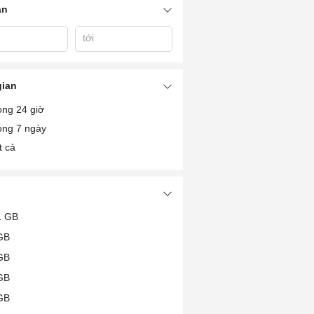
án
Phụ kiện (Màn
Linh kiện (RAM,
hình, Chuột,...)
Card,...)
tới
ũng
Dien Thoai Cu O Vung
Cho Dt Vung Tau
Dt Vung Tau
Tau
gian
ong 24 giờ
ong 7 ngày
t cả
1 GB
GB
GB
GB
GB