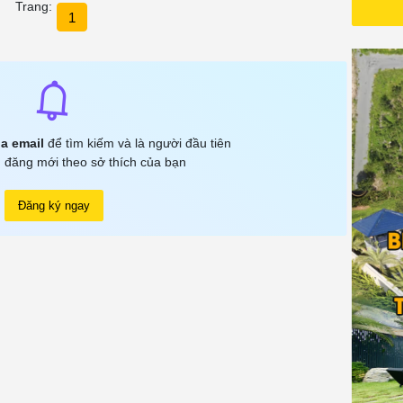
Trang:
Me
1
No
No
On
Op
Phi
a email
để tìm kiếm và là người đầu tiên
 đăng mới theo sở thích của bạn
Re
Ra
Đăng ký ngay
Sh
So
Ve
Vs
Wi
Xi
Hã