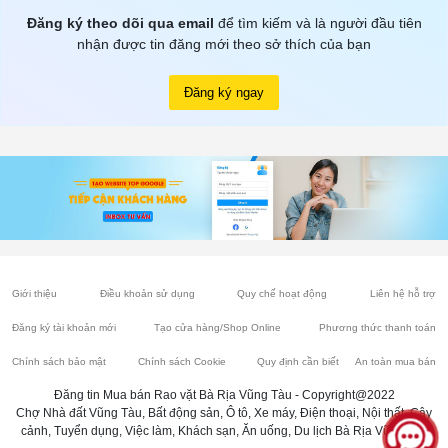
Đăng ký theo dõi qua email
để tìm kiếm và là người đầu tiên
nhận được tin đăng mới theo sở thích của bạn
Đăng ký ngay
Giới thiệu
Điều khoản sử dụng
Quy chế hoạt động
Liên hệ hỗ trợ
Đăng ký tài khoản mới
Tạo cửa hàng/Shop Online
Phương thức thanh toán
Chính sách bảo mật
Chính sách Cookie
Quy định cần biết
An toàn mua bán
Đăng tin Mua bán Rao vặt Bà Rịa Vũng Tàu - Copyright@2022
Chợ Nhà đất Vũng Tàu, Bất động sản, Ô tô, Xe máy, Điện thoại, Nội thất, Cây
cảnh, Tuyển dụng, Việc làm, Khách sạn, Ăn uống, Du lịch Bà Rịa Vũng Tàu