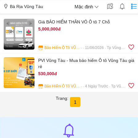
Bà Rịa Vũng Tàu
Mặc định
Giá BẢO HIỂM THÂN VỎ Ô tô 7 Chỗ
5,000,000đ
Bảo Hiểm Ô Tô VŨNG TÀU
11/06/2026
Tp Vũng Tàu
4
PVI Vũng Tàu - Mua bảo hiểm Ô tô Vũng Tàu giá
rẻ
530,000đ
Bảo Hiểm Ô Tô VŨNG TÀU
4 Ngày Trước
Tp Vũng Tàu
5
Trang:
1