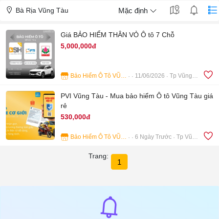
Bà Rịa Vũng Tàu
Mặc định
Giá BẢO HIỂM THÂN VỎ Ô tô 7 Chỗ
5,000,000đ
Bảo Hiểm Ô Tô VŨNG TÀU
11/06/2026
Tp Vũng Tàu
4
PVI Vũng Tàu - Mua bảo hiểm Ô tô Vũng Tàu giá
rẻ
530,000đ
Bảo Hiểm Ô Tô VŨNG TÀU
6 Ngày Trước
Tp Vũng Tàu
5
Trang:
1