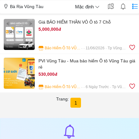
Bà Rịa Vũng Tàu
Mặc định
Giá BẢO HIỂM THÂN VỎ Ô tô 7 Chỗ
5,000,000đ
Bảo Hiểm Ô Tô VŨNG TÀU
11/06/2026
Tp Vũng Tàu
4
PVI Vũng Tàu - Mua bảo hiểm Ô tô Vũng Tàu giá
rẻ
530,000đ
Bảo Hiểm Ô Tô VŨNG TÀU
6 Ngày Trước
Tp Vũng Tàu
5
Trang:
1