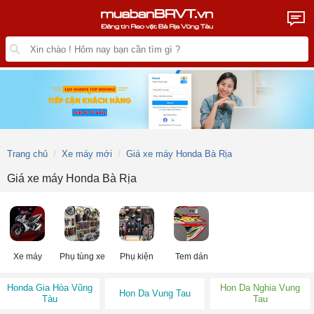
Trang chủ
Xe máy mới
Giá xe máy Honda Bà Rịa
Giá xe máy Honda Bà Rịa
Xe máy
Phụ tùng xe
Phụ kiện
Tem dán
Honda Gia Hòa Vũng
Hon Da Nghia Vung
Hon Da Vung Tau
Tàu
Tau