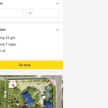
án
tới
Tân
Giá Xe Honda Nghĩa
Gia Xe Honda Nghia
Honda Nghia Vu
Vũng Tàu 2023
Vung Tau
Tau
gian
ong 24 giờ
ong 7 ngày
t cả
Áp dụng