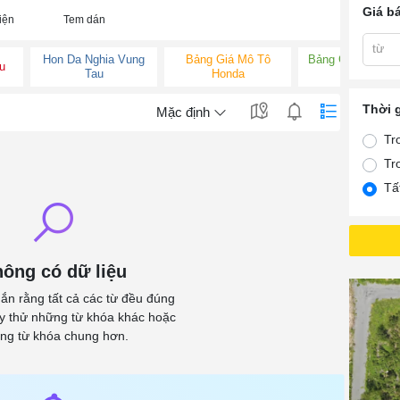
Giá b
iện
Tem dán
từ
Hon Da Nghia Vung
Bảng Giá Mô Tô
Bảng Giá Honda 
u
Tau
Honda
Thành
Thời 
Mặc định
Tr
Tr
Tấ
ông có dữ liệu
ắn rằng tất cả các từ đều đúng
ãy thử những từ khóa khác hoặc
ng từ khóa chung hơn.