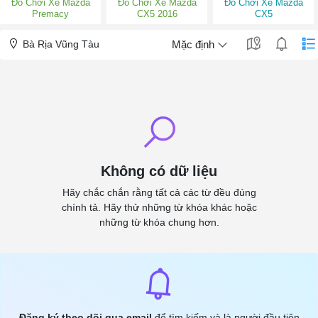
Đồ Chơi Xe Mazda
Đồ Chơi Xe Mazda
Đồ Chơi Xe Mazda
Premacy
CX5 2016
CX5
Bà Rịa Vũng Tàu
Mặc định
Không có dữ liệu
Hãy chắc chắn rằng tất cả các từ đều đúng
chính tả. Hãy thử những từ khóa khác hoặc
những từ khóa chung hơn.
Đăng ký theo dõi qua email
để tìm kiếm và là người đầu tiên