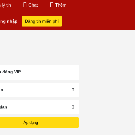
lý tin
Chat
Thêm
ng nhập
Đăng tin miễn phí
n đăng VIP
Tại
Mua Ban Xe May
Mua Xe May Cu Vung
Chợ Xe Máy Vũ
Vung Tau
Tau
Tàu
án
gian
Áp dụng