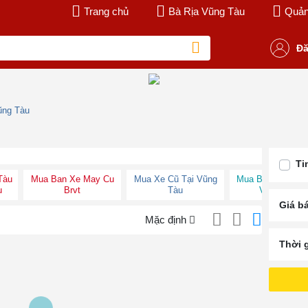
Trang chủ
Bà Rịa Vũng Tàu
Quản 
Đă
ũng Tàu
Ti
Tàu
Mua Ban Xe May Cu
Mua Xe Cũ Tại Vũng
Mua Bán Xe Máy 
u
Brvt
Tàu
Vũng Tàu
Giá b
Mặc định
Thời 