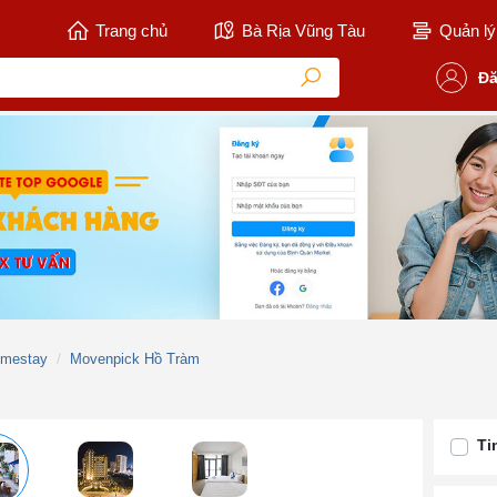
Trang chủ
Bà Rịa Vũng Tàu
Quản lý 
Đă
omestay
Movenpick Hồ Tràm
Ti