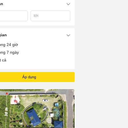
án
tới
Resort Holiday Inn Hồ
m
Chợ Đêm Hồ Tràm
Habana Hồ Tr
Tràm
gian
ong 24 giờ
ong 7 ngày
t cả
Áp dụng