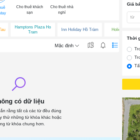
Giá b
Cho thuê khách
Cho thuê nhà
huê
sạn
nghỉ
tay
từ
Hamptons Plaza Ho
Tau
Inn Holiday Hồ Tràm
Holiday Ho Tra
Tram
Thời 
Mặc định
Tr
Tr
Tấ
ông có dữ liệu
ắn rằng tất cả các từ đều đúng
ãy thử những từ khóa khác hoặc
ng từ khóa chung hơn.