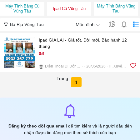
Máy Tính Bảng Cũ
Máy Tính Bảng Vũng
Ipad Cũ Vũng Tàu
Vũng Tàu
Tàu
Bà Rịa Vũng Tàu
Mặc định
Ipad GIA LAI - Giá tốt, Đời mới, Bảo hành 12
tháng
0đ
Điện Thoại Di Động TÂN THẾ GIỚI
20/05/2026
H. Xuyên Mộc
11
Trang:
1
Đăng ký theo dõi qua email
để tìm kiếm và là người đầu tiên
nhận được tin đăng mới theo sở thích của bạn