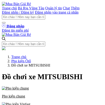
Trang chủ
Bà Rịa Vũng Tàu
Quản lý tin
Chat
Thêm
Đăng nhập / Đăng ký
Đăng nhập vào trang cá nhân
Đăng nhập
Đăng tin miễn phí
Trang chủ
Phụ kiện Ôtô
Đồ chơi xe MITSUBISHI
Đồ chơi xe MITSUBISHI
Phụ kiện chung