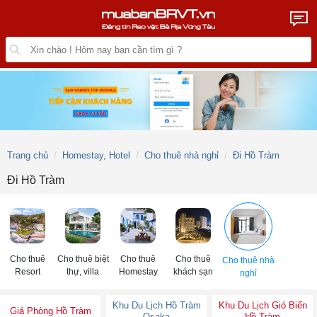
Trang chủ
Homestay, Hotel
Cho thuê nhà nghỉ
Đi Hồ Tràm
Đi Hồ Tràm
Cho thuê
Cho thuê biệt
Cho thuê
Cho thuê
Cho thuê nhà
Resort
thự, villa
Homestay
khách sạn
nghỉ
Khu Du Lịch Hồ Tràm
Khu Du Lịch Gió Biển
Giá Phòng Hồ Tràm
Osaka
Hồ Tràm