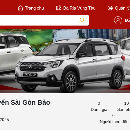
Trang chủ
Bà Rịa Vũng Tàu
Quản lý 
Đă
yến Sài Gòn Bảo
0
10
Đánh giá
Sản p
0
/2025
Người theo dõi