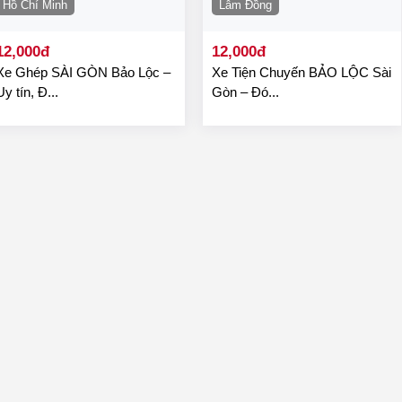
Hồ Chí Minh
Lâm Đồng
12,000đ
12,000đ
Xe Ghép SÀI GÒN Bảo Lộc –
Xe Tiện Chuyến BẢO LỘC Sài
Uy tín, Đ...
Gòn – Đó...