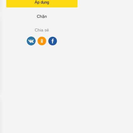
Áp dụng
Chặn
Chia sẻ
Xe Tiện Chuyến Sài G...
Cửa hàng
Xe Tiện Chuyến Sài G...