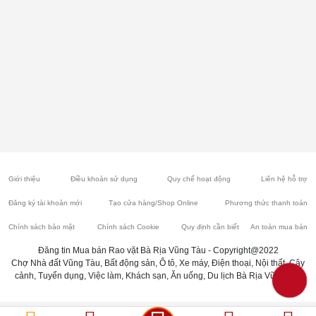
Giới thiệu
Điều khoản sử dụng
Quy chế hoạt động
Liên hệ hỗ trợ
Đăng ký tài khoản mới
Tạo cửa hàng/Shop Online
Phương thức thanh toán
Chính sách bảo mật
Chính sách Cookie
Quy định cần biết
An toàn mua bán
Đăng tin Mua bán Rao vặt Bà Rịa Vũng Tàu - Copyright@2022
Chợ Nhà đất Vũng Tàu, Bất động sản, Ô tô, Xe máy, Điện thoại, Nội thất, Cây
cảnh, Tuyển dụng, Việc làm, Khách sạn, Ăn uống, Du lịch Bà Rịa Vũng Tàu